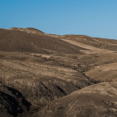
首页
公司
产品
X-TEAM
X-TEAM
首页
公司
产品
动态
防伪查询
联系
动态
X-TEAM
/
EN
公司
联系
中文
防伪查询
摩旅风
研发
售后
联系
光
品牌
服务
EN
中文