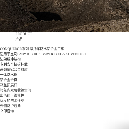
PRODUCT
产品
CONQUEROR系列 摩托车防水铝合金三箱
适用于宝马BMW R1300GS BMW R1300GS ADVENTURE
边架缓冲结构
专利安全快拆挂载
高强度铝合金材质
一体防水框
铝合金合页
箱盖拓展杆
箱盖内双层收纳空间
出色的可维修性
优良的防水性能
外侧防护包角
立即咨询