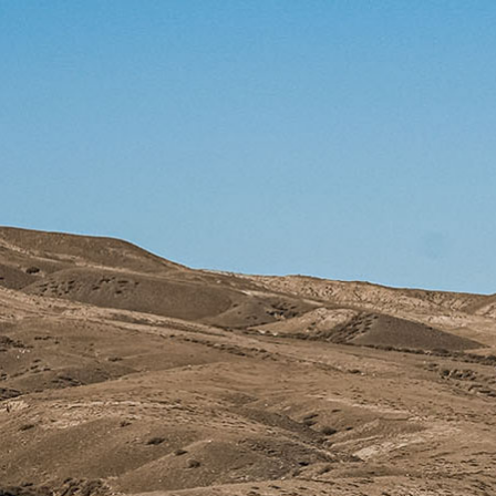
首页
公司
产品
X-TEAM
X-TEAM
首页
公司
产品
动态
防伪查询
联系
动态
X-TEAM
/
EN
公司
联系
中文
防伪查询
摩旅风
研发
售后
联系
光
品牌
服务
EN
中文