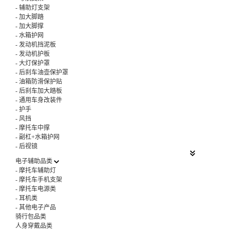
-
辅助灯支架
-
加大脚踏
-
加大脚撑
-
水箱护网
-
发动机挡泥板
-
发动机护板
-
大灯保护罩
-
后刹车油壶保护罩
-
油箱防滑保护贴
-
后刹车加大踏板
-
通用车身改装件
-
护手
-
风挡
-
摩托车中撑
-
副杠+水箱护网
-
后视镜
电子辅助品类
-
摩托车辅助灯
-
摩托车手机支架
-
摩托车电源类
-
耳机类
-
其他电子产品
骑行包品类
人身穿戴品类