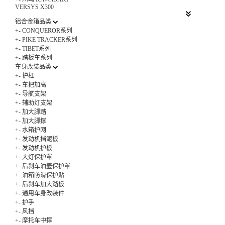
VERSYS X300
铝合金箱品类
+
-
CONQUEROR系列
+
-
PIKE TRACKER系列
+
-
TIBET系列
+
-
踏板车系列
车身改装品类
+
-
护杠
+
-
车把加高
+
-
导航支架
+
-
辅助灯支架
+
-
加大脚踏
+
-
加大脚撑
+
-
水箱护网
+
-
发动机挡泥板
+
-
发动机护板
+
-
大灯保护罩
+
-
后刹车油壶保护罩
+
-
油箱防滑保护贴
+
-
后刹车加大踏板
+
-
通用车身改装件
+
-
护手
+
-
风挡
+
-
摩托车中撑