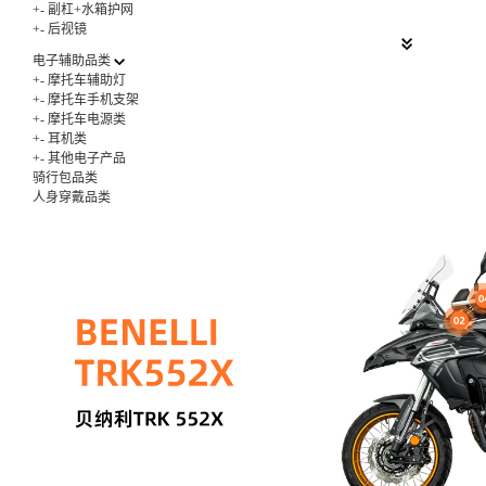
+
-
副杠+水箱护网
+
-
后视镜
电子辅助品类
+
-
摩托车辅助灯
+
-
摩托车手机支架
+
-
摩托车电源类
+
-
耳机类
+
-
其他电子产品
骑行包品类
人身穿戴品类