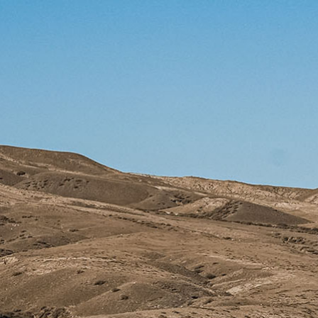
首页
公司
产品
X-TEAM
X-TEAM
首页
公司
产品
动态
防伪查询
联系
动态
X-TEAM
/
EN
公司
联系
中文
防伪查询
摩旅风
研发
售后
联系
光
品牌
服务
EN
中文