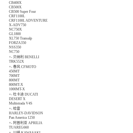
CB400X
CB500X
CB500 Super Four
CRF1100L
CRF1100L ADVENTURE
X-ADV750
NC750X
GL1800
XL750 Transalp
FORZA350
NSS350
NC750
+
-
贝纳利 BENELLI
TRK552X
+
-
春风 CFMOTO
450MT
700MT
800MT
800MT-X
1000MT-X
+
-
杜卡迪 DUCATI
DESERT X
Multistrada V4S
+
-
哈雷
HARLEY-DAVIDSON
Pan America 1250
+
-
阿普利亚 APRILIA
TUAREG660
+
-
川崎 KAWASAKI