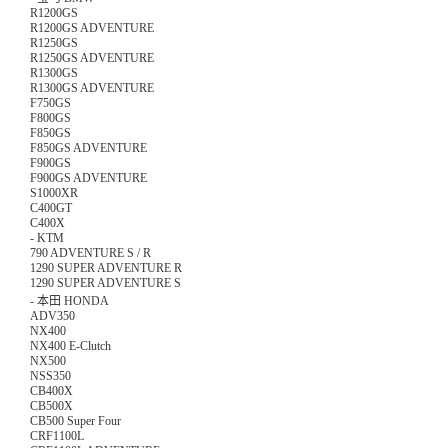
R1200GS
R1200GS ADVENTURE
R1250GS
R1250GS ADVENTURE
R1300GS
R1300GS ADVENTURE
F750GS
F800GS
F850GS
F850GS ADVENTURE
F900GS
F900GS ADVENTURE
S1000XR
C400GT
C400X
-
KTM
790 ADVENTURE S / R
1290 SUPER ADVENTURE R
1290 SUPER ADVENTURE S
-
本田 HONDA
ADV350
NX400
NX400 E-Clutch
NX500
NSS350
CB400X
CB500X
CB500 Super Four
CRF1100L