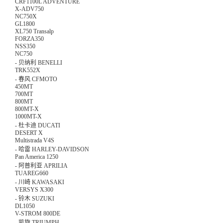
CRF1100L ADVENTURE
X-ADV750
NC750X
GL1800
XL750 Transalp
FORZA350
NSS350
NC750
-
贝纳利 BENELLI
TRK552X
-
春风 CFMOTO
450MT
700MT
800MT
800MT-X
1000MT-X
-
杜卡迪 DUCATI
DESERT X
Multistrada V4S
-
哈雷 HARLEY-DAVIDSON
Pan America 1250
-
阿普利亚 APRILIA
TUAREG660
-
川崎 KAWASAKI
VERSYS X300
-
铃木 SUZUKI
DL1050
V-STROM 800DE
-
凯旋 TRIUMPH