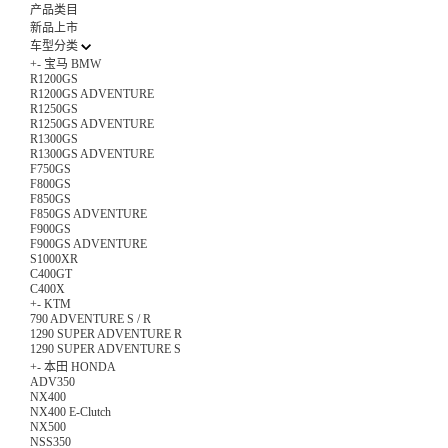
产品类目
新品上市
车型分类
+
-
宝马 BMW
R1200GS
R1200GS ADVENTURE
R1250GS
R1250GS ADVENTURE
R1300GS
R1300GS ADVENTURE
F750GS
F800GS
F850GS
F850GS ADVENTURE
F900GS
F900GS ADVENTURE
S1000XR
C400GT
C400X
+
-
KTM
790 ADVENTURE S / R
1290 SUPER ADVENTURE R
1290 SUPER ADVENTURE S
+
-
本田 HONDA
ADV350
NX400
NX400 E-Clutch
NX500
NSS350