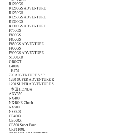
R1200GS
R1200GS ADVENTURE
R1250GS
R1250GS ADVENTURE
R1300GS
R1300GS ADVENTURE
F750GS
F800GS
F850GS
F850GS ADVENTURE
F900GS
F900GS ADVENTURE
S1000XR
C400GT
C400X
-
KTM
790 ADVENTURE S / R
1290 SUPER ADVENTURE R
1290 SUPER ADVENTURE S
-
本田 HONDA
ADV350
NX400
NX400 E-Clutch
NX500
NSS350
CB400X
CB500X
CB500 Super Four
CRF1100L