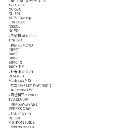
CRF1100L ADVENTURE
X-ADV750
NC750X
GL1800
XL750 Transalp
FORZA350
NSS350
NC750
-
贝纳利 BENELLI
TRK552X
-
春风 CFMOTO
450MT
700MT
800MT
800MT-X
1000MT-X
-
杜卡迪 DUCATI
DESERT X
Multistrada V4S
-
哈雷 HARLEY-DAVIDSON
Pan America 1250
-
阿普利亚 APRILIA
TUAREG660
-
川崎 KAWASAKI
VERSYS X300
-
铃木 SUZUKI
DL1050
V-STROM 800DE
-
凯旋 TRIUMPH