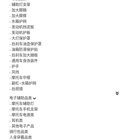
-
辅助灯支架
-
加大脚踏
-
加大脚撑
-
水箱护网
-
发动机挡泥板
-
发动机护板
-
大灯保护罩
-
后刹车油壶保护罩
-
油箱防滑保护贴
-
后刹车加大踏板
-
通用车身改装件
-
护手
-
风挡
-
摩托车中撑
-
副杠+水箱护网
-
后视镜
电子辅助品类
-
摩托车辅助灯
-
摩托车手机支架
-
摩托车电源类
-
耳机类
-
其他电子产品
骑行包品类
人身穿戴品类