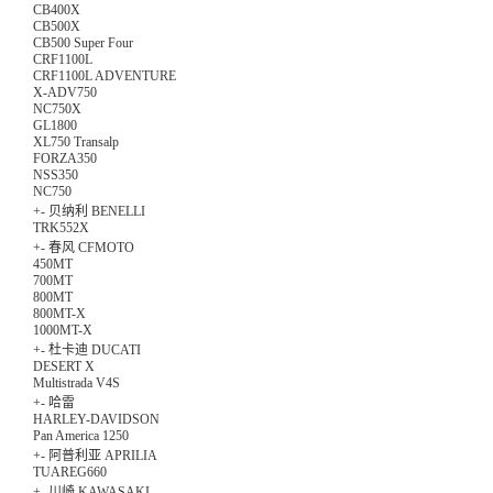
CB400X
CB500X
CB500 Super Four
CRF1100L
CRF1100L ADVENTURE
X-ADV750
NC750X
GL1800
XL750 Transalp
FORZA350
NSS350
NC750
+
-
贝纳利 BENELLI
TRK552X
+
-
春风 CFMOTO
450MT
700MT
800MT
800MT-X
1000MT-X
+
-
杜卡迪 DUCATI
DESERT X
Multistrada V4S
+
-
哈雷
HARLEY-DAVIDSON
Pan America 1250
+
-
阿普利亚 APRILIA
TUAREG660
+
-
川崎 KAWASAKI