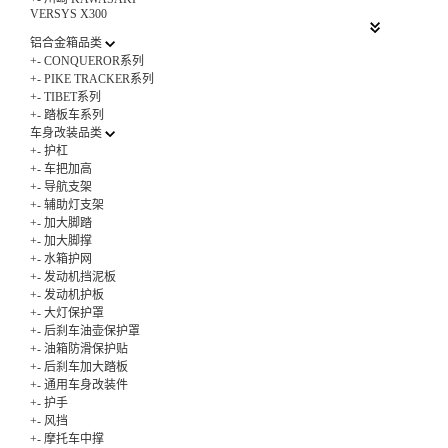
VERSYS X300
铝合金箱品类
+
-
CONQUEROR系列
+
-
PIKE TRACKER系列
+
-
TIBET系列
+
-
踏板车系列
车身改装品类
+
-
护杠
+
-
车把加高
+
-
导航支架
+
-
辅助灯支架
+
-
加大脚踏
+
-
加大脚撑
+
-
水箱护网
+
-
发动机挡泥板
+
-
发动机护板
+
-
大灯保护罩
+
-
后刹车油壶保护罩
+
-
油箱防滑保护贴
+
-
后刹车加大踏板
+
-
通用车身改装件
+
-
护手
+
-
风挡
+
-
摩托车中撑