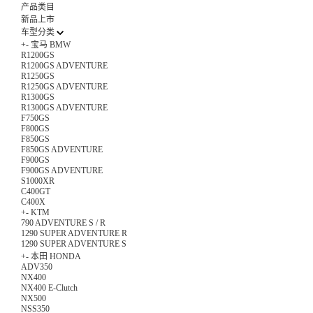
产品类目
新品上市
车型分类
+
-
宝马 BMW
R1200GS
R1200GS ADVENTURE
R1250GS
R1250GS ADVENTURE
R1300GS
R1300GS ADVENTURE
F750GS
F800GS
F850GS
F850GS ADVENTURE
F900GS
F900GS ADVENTURE
S1000XR
C400GT
C400X
+
-
KTM
790 ADVENTURE S / R
1290 SUPER ADVENTURE R
1290 SUPER ADVENTURE S
+
-
本田 HONDA
ADV350
NX400
NX400 E-Clutch
NX500
NSS350