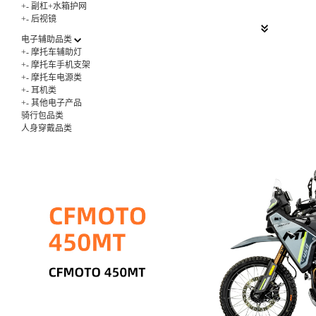
+
-
副杠+水箱护网
+
-
后视镜
电子辅助品类
+
-
摩托车辅助灯
+
-
摩托车手机支架
+
-
摩托车电源类
+
-
耳机类
+
-
其他电子产品
骑行包品类
人身穿戴品类