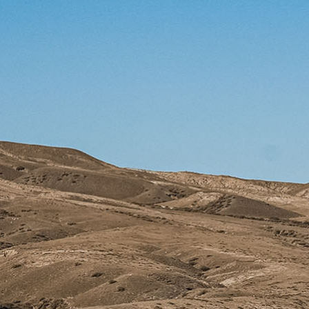
首页
公司
产品
X-TEAM
X-TEAM
首页
公司
产品
动态
防伪查询
联系
动态
X-TEAM
/
EN
公司
联系
中文
防伪查询
摩旅风
研发
售后
联系
光
品牌
服务
EN
中文