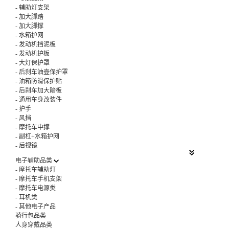
-
辅助灯支架
-
加大脚踏
-
加大脚撑
-
水箱护网
-
发动机挡泥板
-
发动机护板
-
大灯保护罩
-
后刹车油壶保护罩
-
油箱防滑保护贴
-
后刹车加大踏板
-
通用车身改装件
-
护手
-
风挡
-
摩托车中撑
-
副杠+水箱护网
-
后视镜
电子辅助品类
-
摩托车辅助灯
-
摩托车手机支架
-
摩托车电源类
-
耳机类
-
其他电子产品
骑行包品类
人身穿戴品类