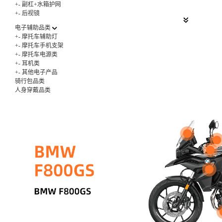
+
-
副杠+水箱护网
+
-
后视镜
电子辅助品类
+
-
摩托车辅助灯
+
-
摩托车手机支架
+
-
摩托车电源类
+
-
耳机类
+
-
其他电子产品
骑行包品类
人身穿戴品类