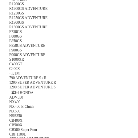
R1200GS
R1200GS ADVENTURE
R1250GS
R1250GS ADVENTURE
R1300GS
R1300GS ADVENTURE
F750GS
F800GS
F850GS
F850GS ADVENTURE
F900GS
F900GS ADVENTURE
S1000XR
C400GT
C400X
-
KTM
790 ADVENTURE S / R
1290 SUPER ADVENTURE R
1290 SUPER ADVENTURE S
-
本田 HONDA
ADV350
NX400
NX400 E-Clutch
NX500
NSS350
CB400X
CB500X
CB500 Super Four
CRF1100L