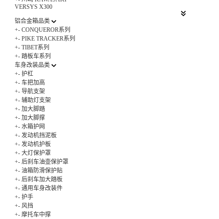
VERSYS X300
铝合金箱品类
+
-
CONQUEROR系列
+
-
PIKE TRACKER系列
+
-
TIBET系列
+
-
踏板车系列
车身改装品类
+
-
护杠
+
-
车把加高
+
-
导航支架
+
-
辅助灯支架
+
-
加大脚踏
+
-
加大脚撑
+
-
水箱护网
+
-
发动机挡泥板
+
-
发动机护板
+
-
大灯保护罩
+
-
后刹车油壶保护罩
+
-
油箱防滑保护贴
+
-
后刹车加大踏板
+
-
通用车身改装件
+
-
护手
+
-
风挡
+
-
摩托车中撑