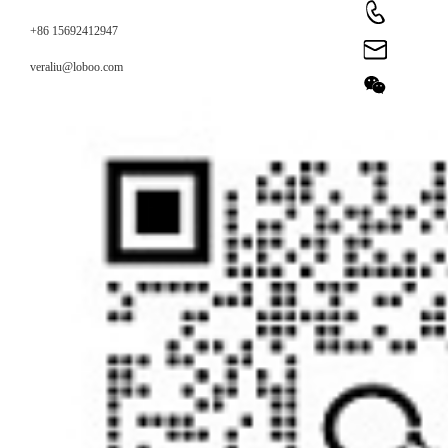
+86 15692412947
veraliu@loboo.com