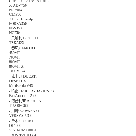
CRF1100L ADVENTURE
X-ADV750
NC750X
GL1800
XL750 Transalp
FORZA350
NSS350
NC750
-
贝纳利 BENELLI
TRK552X
-
春风 CFMOTO
450MT
700MT
800MT
800MT-X
1000MT-X
-
杜卡迪 DUCATI
DESERT X
Multistrada V4S
-
哈雷 HARLEY-DAVIDSON
Pan America 1250
-
阿普利亚 APRILIA
TUAREG660
-
川崎 KAWASAKI
VERSYS X300
-
铃木 SUZUKI
DL1050
V-STROM 800DE
-
凯旋 TRIUMPH