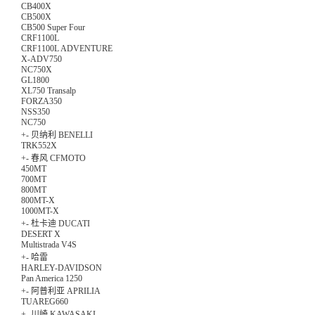
CB400X
CB500X
CB500 Super Four
CRF1100L
CRF1100L ADVENTURE
X-ADV750
NC750X
GL1800
XL750 Transalp
FORZA350
NSS350
NC750
+
-
贝纳利 BENELLI
TRK552X
+
-
春风 CFMOTO
450MT
700MT
800MT
800MT-X
1000MT-X
+
-
杜卡迪 DUCATI
DESERT X
Multistrada V4S
+
-
哈雷
HARLEY-DAVIDSON
Pan America 1250
+
-
阿普利亚 APRILIA
TUAREG660
+
-
川崎 KAWASAKI