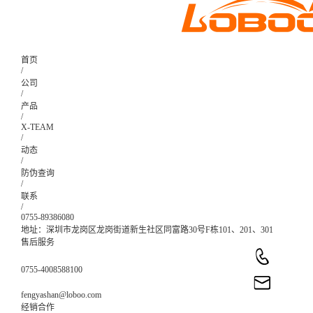
首页
/
公司
/
产品
/
X-TEAM
/
动态
/
防伪查询
/
联系
/
0755-89386080
地址：深圳市龙岗区龙岗街道新生社区同富路30号F栋101、201、301
售后服务
0755-4008588100
fengyashan@loboo.com
经销合作