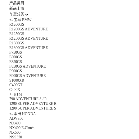
产品类目
新品上市
车型分类
+
-
宝马 BMW
R1200GS
R1200GS ADVENTURE
R1250GS
R1250GS ADVENTURE
R1300GS
R1300GS ADVENTURE
F750GS
F800GS
F850GS
F850GS ADVENTURE
F900GS
F900GS ADVENTURE
S1000XR
C400GT
C400X
+
-
KTM
790 ADVENTURE S / R
1290 SUPER ADVENTURE R
1290 SUPER ADVENTURE S
+
-
本田 HONDA
ADV350
NX400
NX400 E-Clutch
NX500
NSS350