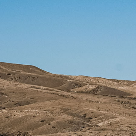
首页
公司
产品
X-TEAM
X-TEAM
首页
公司
产品
动态
防伪查询
联系
动态
X-TEAM
/
EN
公司
联系
中文
防伪查询
摩旅风
研发
售后
联系
光
品牌
服务
EN
中文