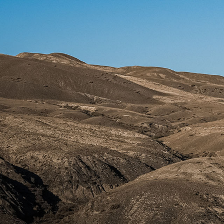
首页
公司
产品
X-TEAM
X-TEAM
首页
公司
产品
动态
防伪查询
联系
动态
X-TEAM
/
EN
公司
联系
中文
防伪查询
摩旅风
研发
售后
联系
光
品牌
服务
EN
中文