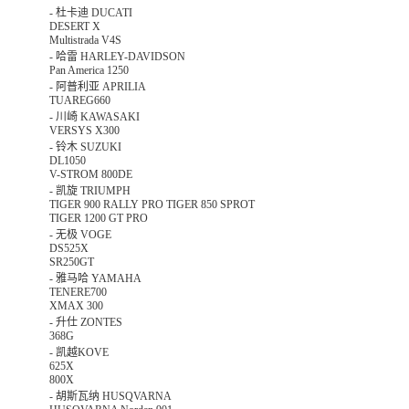
-
杜卡迪 DUCATI
DESERT X
Multistrada V4S
-
哈雷 HARLEY-DAVIDSON
Pan America 1250
-
阿普利亚 APRILIA
TUAREG660
-
川崎 KAWASAKI
VERSYS X300
-
铃木 SUZUKI
DL1050
V-STROM 800DE
-
凯旋 TRIUMPH
TIGER 900 RALLY PRO TIGER 850 SPROT
TIGER 1200 GT PRO
-
无极 VOGE
DS525X
SR250GT
-
雅马哈 YAMAHA
TENERE700
XMAX 300
-
升仕 ZONTES
368G
-
凯越KOVE
625X
800X
-
胡斯瓦纳 HUSQVARNA