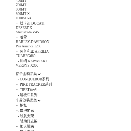
450MT
700MT
800MT
800MT-X
1000MT-X
+
-
杜卡迪 DUCATI
DESERT X
Multistrada V4S
+
-
哈雷
HARLEY-DAVIDSON
Pan America 1250
+
-
阿普利亚 APRILIA
TUAREG660
+
-
川崎 KAWASAKI
VERSYS X300
铝合金箱品类
+
-
CONQUEROR系列
+
-
PIKE TRACKER系列
+
-
TIBET系列
+
-
踏板车系列
车身改装品类
+
-
护杠
+
-
车把加高
+
-
导航支架
+
-
辅助灯支架
+
-
加大脚踏