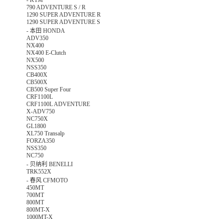
-
KTM
790 ADVENTURE S / R
1290 SUPER ADVENTURE R
1290 SUPER ADVENTURE S
-
本田 HONDA
ADV350
NX400
NX400 E-Clutch
NX500
NSS350
CB400X
CB500X
CB500 Super Four
CRF1100L
CRF1100L ADVENTURE
X-ADV750
NC750X
GL1800
XL750 Transalp
FORZA350
NSS350
NC750
-
贝纳利 BENELLI
TRK552X
-
春风 CFMOTO
450MT
700MT
800MT
800MT-X
1000MT-X