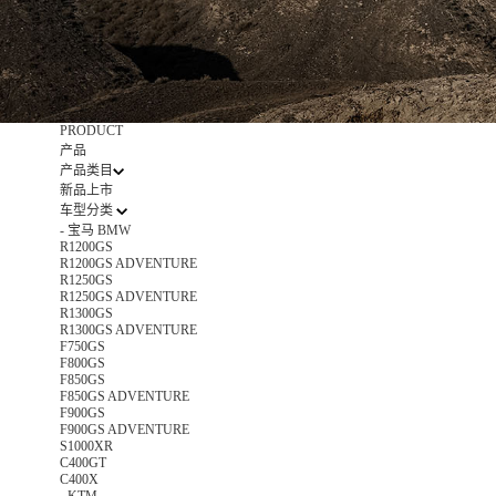
PRODUCT
产品
产品类目
新品上市
车型分类
-
宝马 BMW
R1200GS
R1200GS ADVENTURE
R1250GS
R1250GS ADVENTURE
R1300GS
R1300GS ADVENTURE
F750GS
F800GS
F850GS
F850GS ADVENTURE
F900GS
F900GS ADVENTURE
S1000XR
C400GT
C400X