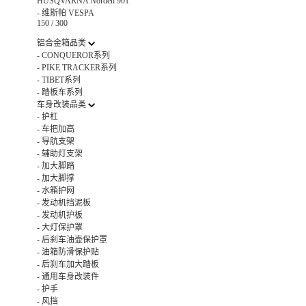
HUSQVARNA Norden 901
-
维斯帕 VESPA
150 / 300
铝合金箱品类
-
CONQUEROR系列
-
PIKE TRACKER系列
-
TIBET系列
-
踏板车系列
车身改装品类
-
护杠
-
车把加高
-
导航支架
-
辅助灯支架
-
加大脚踏
-
加大脚撑
-
水箱护网
-
发动机挡泥板
-
发动机护板
-
大灯保护罩
-
后刹车油壶保护罩
-
油箱防滑保护贴
-
后刹车加大踏板
-
通用车身改装件
-
护手
-
风挡