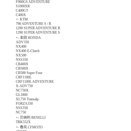
F900GS ADVENTURE
S1000XR
C400GT
C400X
+
-
KTM
790 ADVENTURE S / R
1290 SUPER ADVENTURE R
1290 SUPER ADVENTURE S
+
-
本田 HONDA
ADV350
NX400
NX400 E-Clutch
NX500
NSS350
CB400X
CB500X
CB500 Super Four
CRF1100L
CRF1100L ADVENTURE
X-ADV750
NC750X
GL1800
XL750 Transalp
FORZA350
NSS350
NC750
+
-
贝纳利 BENELLI
TRK552X
+
-
春风 CFMOTO